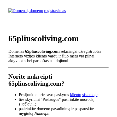
65pliuscoliving.com
Domenas
65pliuscoliving.com
sėkmingai užregistruotas
Interneto vizijos kliento vardu ir šiuo metu yra pilnai
aktyvuotas bei paruoštas naudojimui.
Norite nukreipti
65pliuscoliving.com?
Prisijunkite prie savo paskyros
klientų sistemoje
;
ties skyriumi "Paslaugos" pasirinkite nuorodą
Plačiau...
;
pasirinkite domeno pavadinimą ir paspauskite
mygtuką
Nukreipti
.