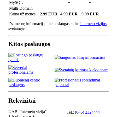
MySQL
-
+
+
Multi-Domain
-
-
+
Kaina už mėnesį
2.99 EUR
4.99 EUR
9.99 EUR
Išsamesnę informaciją apie paslaugas rasite
Interneto vizijos
svetainėje.
Kitos paslaugos
Rekvizitai
UAB "Interneto vizija"
Tel.:
(8~5) 2324444
J. Kubiliaus g. 6