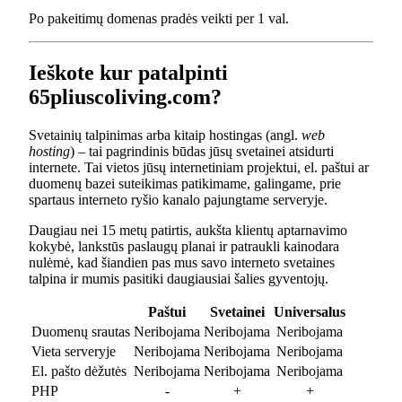
Po pakeitimų domenas pradės veikti per 1 val.
Ieškote kur patalpinti
65pliuscoliving.com?
Svetainių talpinimas arba kitaip hostingas (angl.
web
hosting
) – tai pagrindinis būdas jūsų svetainei atsidurti
internete. Tai vietos jūsų internetiniam projektui, el. paštui ar
duomenų bazei suteikimas patikimame, galingame, prie
spartaus interneto ryšio kanalo pajungtame serveryje.
Daugiau nei 15 metų patirtis, aukšta klientų aptarnavimo
kokybė, lankstūs paslaugų planai ir patraukli kainodara
nulėmė, kad šiandien pas mus savo interneto svetaines
talpina ir mumis pasitiki daugiausiai šalies gyventojų.
Paštui
Svetainei
Universalus
Duomenų srautas
Neribojama
Neribojama
Neribojama
Vieta serveryje
Neribojama
Neribojama
Neribojama
El. pašto dėžutės
Neribojama
Neribojama
Neribojama
PHP
-
+
+